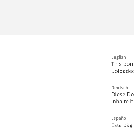
English
This dom
uploaded
Deutsch
Diese Do
Inhalte h
Español
Esta pág