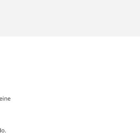
eine
do.